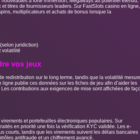
: nouveautés à forte immersion, Megaways au potentiel étendu,
 et titres de fournisseurs leaders. Sur FastSlots casino en ligne,
ins, multiplicateurs et achats de bonus lorsque la
selon juridiction)
volatilité
dre vos jeux
redistribution sur le long terme, tandis que la volatilité mesur
n ligne publie ces données sur les fiches de jeu afin d’aider les
l. Les contributions aux exigences de mise sont affichées de faç
irements et portefeuilles électroniques populaires. Sur
traités en priorité une fois la vérification KYC validée. Les e-
us courts, tandis que les virements suivent les délais bancaires
trôles antifraude et un chiffrement avancé.