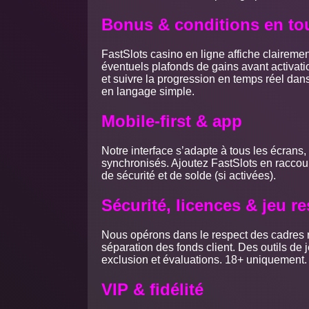
Bonus & conditions en to
FastSlots casino en ligne affiche clairement
éventuels plafonds de gains avant activati
et suivre la progression en temps réel dan
en langage simple.
Mobile-first & app
Notre interface s’adapte à tous les écrans,
synchronisés. Ajoutez FastSlots en raccour
de sécurité et de solde (si activées).
Sécurité, licences & jeu r
Nous opérons dans le respect des cadres 
séparation des fonds client. Des outils de 
exclusion et évaluations. 18+ uniquement
VIP & fidélité