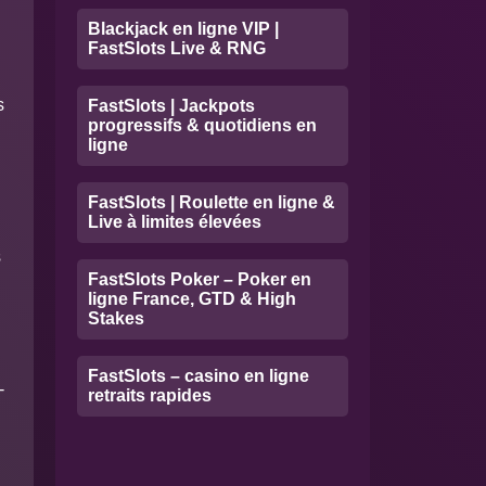
Blackjack en ligne VIP |
FastSlots Live & RNG
s
FastSlots | Jackpots
progressifs & quotidiens en
ligne
FastSlots | Roulette en ligne &
Live à limites élevées
s
FastSlots Poker – Poker en
ligne France, GTD & High
Stakes
FastSlots – casino en ligne
-
retraits rapides