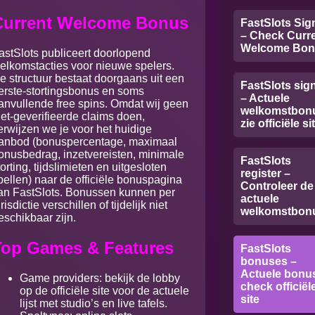
Current Welcome Bonus
FastSlots Sign
– Check Curr
Welcome Bon
astSlots publiceert doorlopend
elkomstacties voor nieuwe spelers.
e structuur bestaat doorgaans uit een
FastSlots sig
erste-stortingsbonus en soms
– Actuele
anvullende free spins. Omdat wij geen
welkomstbon
iet-geverifieerde claims doen,
zie officiële si
erwijzen we je voor het huidige
anbod (bonuspercentage, maximaal
onusbedrag, inzetvereisten, minimale
FastSlots
torting, tijdslimieten en uitgesloten
register –
pellen) naar de officiële bonuspagina
Controleer de
an FastSlots. Bonussen kunnen per
actuele
risdictie verschillen of tijdelijk niet
welkomstbon
eschikbaar zijn.
Top Games & Features
FastSlots
bonuses –
Actuele bonu
Game providers: bekijk de lobby
check officiël
op de officiële site voor de actuele
site
lijst met studio’s en live tafels.