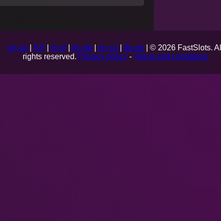
en-us
|
fr-fr
|
nl-nl
|
en-gb
|
en-ca
|
de-de
| © 2026 FastSlots. Al
rights reserved.
Privacy policy
-
Terms and conditions