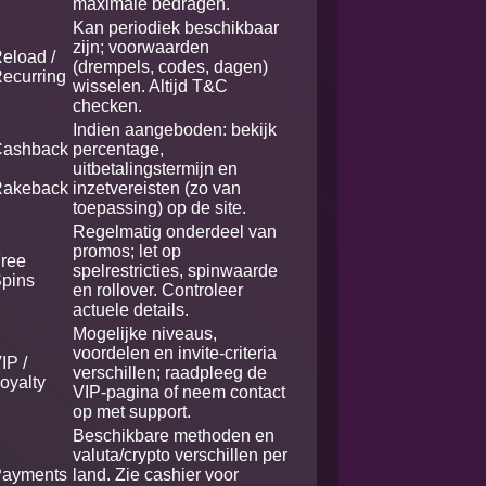
maximale bedragen.
Kan periodiek beschikbaar
zijn; voorwaarden
eload /
(drempels, codes, dagen)
ecurring
wisselen. Altijd T&C
checken.
Indien aangeboden: bekijk
ashback
percentage,
uitbetalingstermijn en
akeback
inzetvereisten (zo van
toepassing) op de site.
Regelmatig onderdeel van
promos; let op
ree
spelrestricties, spinwaarde
pins
en rollover. Controleer
actuele details.
Mogelijke niveaus,
voordelen en invite-criteria
IP /
verschillen; raadpleeg de
oyalty
VIP-pagina of neem contact
op met support.
Beschikbare methoden en
valuta/crypto verschillen per
ayments
land. Zie cashier voor