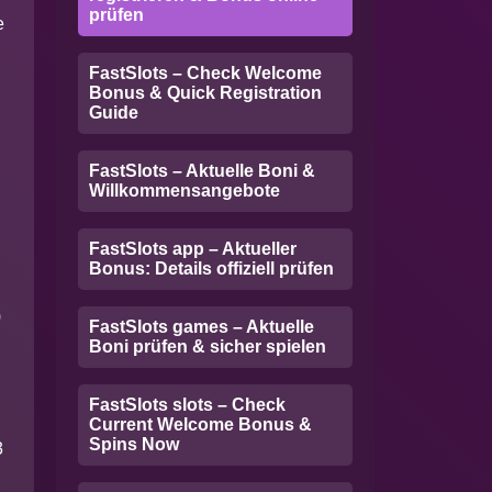
prüfen
e
FastSlots – Check Welcome
Bonus & Quick Registration
Guide
FastSlots – Aktuelle Boni &
Willkommensangebote
FastSlots app – Aktueller
Bonus: Details offiziell prüfen
)
FastSlots games – Aktuelle
Boni prüfen & sicher spielen
FastSlots slots – Check
Current Welcome Bonus &
Spins Now
3